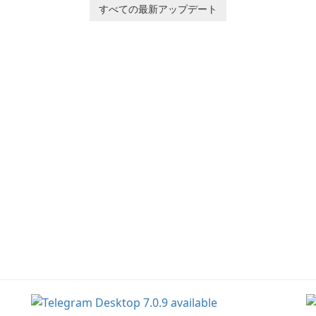
he
すべての最新アップデート
Ol
d
jo
la