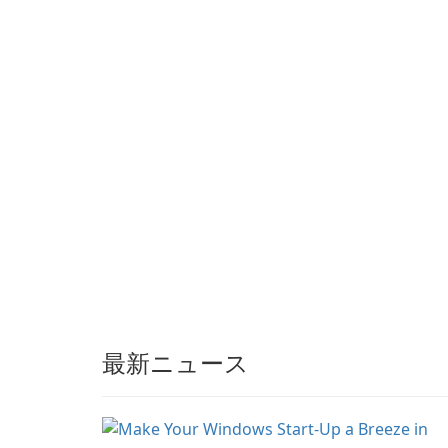
gaming experience for
partnerships and
Grand Theft Auto IV.
integrated tools for
content distribution an
audience engagement.
最新ニュース