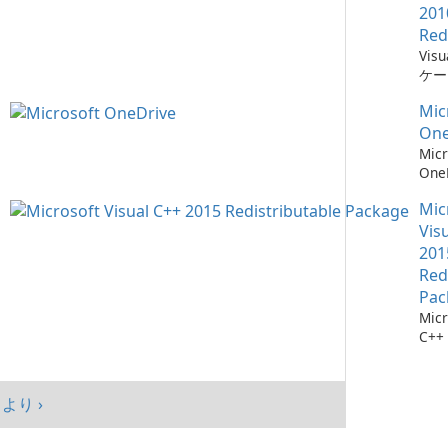
201
Red
Vis
ケー
に不
Mic
ーネ
One
Micr
One
イル
Mic
Vis
201
Red
Pac
Micr
C++
可能
シス
マン
より ›
まし