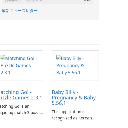
最新ニュースレター
atching Go! -
Baby Billy -
uzzle Games 2.3.1
Pregnancy & Baby
5.56.1
tching Go is an
This application is
gaging match-3 puzzle
recognized as Korea's
me that invites
leading free platform for
ayers to join Chloe and