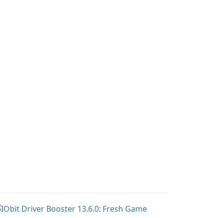
pregnancy and baby
r charming corgi,
tracking, offering
lie, on an adventurous
essential healthcare tips
urney across diverse
and doctor-approved
ndscapes.
articles.