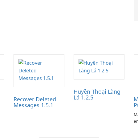
Huyền Thoại Làng
Lá 1.2.5
Recover Deleted
M
Messages 1.5.1
P
Ma
en
ga
pl