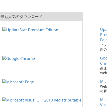
最も人気のダウンロード
Upd
Pr
Edi
ソフ
新の
とは、
Goo
Pre
でか
Ch
簡単
高速
た。
We
Mic
We
の新
Mic
Vis