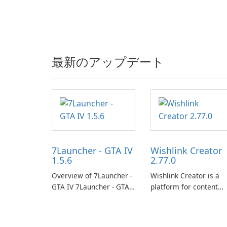
最新のアップデート
7Launcher - GTA IV
Wishlink Creator
1.5.6
2.77.0
Overview of 7Launcher -
Wishlink Creator is a
GTA IV 7Launcher - GTA
platform for content
IV is a specialized
creators designed to
software application
monetize their work
designed to optimize the
through built-in brand