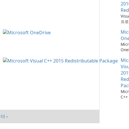
201
Red
Vis
프로
위한
Mic
소
One
Micr
One
관리
Mic
Vis
201
Red
Pac
Micr
C++
가능
스템
시키
더 ›