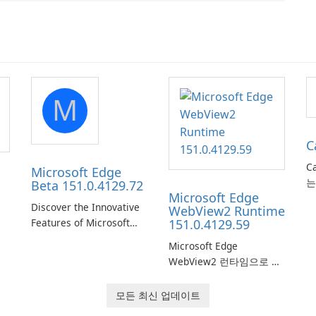
M
C
Ca
Microsoft Edge
는
Beta 151.0.4129.72
Microsoft Edge
출
Discover the Innovative
WebView2 Runtime
다
브
Features of Microsoft
151.0.4129.59
한
Edge Beta: The Future of
다
Microsoft Edge
Web Browsing Microsoft
트
WebView2 런타임으로 웹
Edge Beta, developed by
한
앱을 개선하세요!
Microsoft Corporation, is
서
모든 최신 업데이트
shaping the landscape of
집
modern web browsers