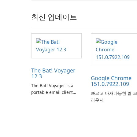
최신 업데이트
The Bat! Voyager
12.3
Google Chrome
151.0.7922.109
The Bat! Voyager is a
portable email client
빠르고 다재다능한 웹 
software which you can
라우저
launch from any USB or
portable media on any
computer running
Microsoft Windows.