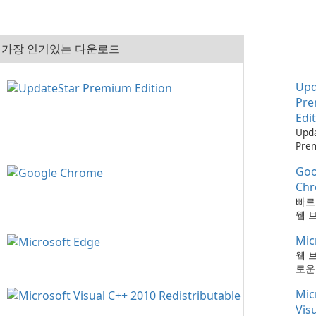
가장 인기있는 다운로드
Upd
Pr
Edi
Upd
Pre
으로
Goo
최신
하는
Ch
때보
빠르
다!
웹 
Mic
웹 
로운
Mic
Vis