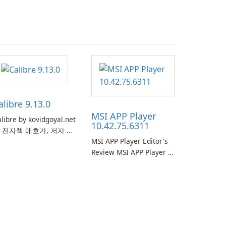
alibre 9.13.0
MSI APP Player
libre by kovidgoyal.net
10.42.75.6311
 전자책 애호가, 저자 및
MSI APP Player Editor's
판사에서 널리 사용하는
Review MSI APP Player is
재다능하고 기능이 풍부
MSI’s Windows Android
 전자책 관리 도구입니
emulator built atop the
. 이 무료 오픈 소스 소프
BlueStacks engine and
웨어는 사용자에게 다양
tuned for MSI hardware.
 장치와 전자책 형식에
 전자책을 구성, 변환, 편
 및 동기화하기 위한 포