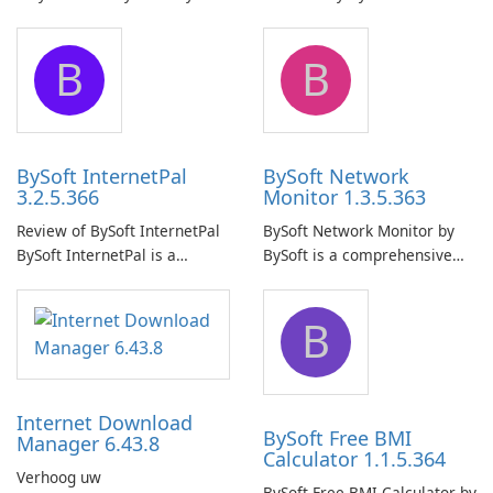
Pro is a reliable software
comprehensive software
application designed to
application that allows users
B
B
ensure the continuous and
to easily browse and manage
uninterrupted operation of
shared folders on their
your computer system.
network.
BySoft InternetPal
BySoft Network
3.2.5.366
Monitor 1.3.5.363
Review of BySoft InternetPal
BySoft Network Monitor by
BySoft InternetPal is a
BySoft is a comprehensive
comprehensive software
network monitoring software
application designed to
designed to help businesses
B
monitor your internet
effectively manage their
connection and provide real-
network infrastructure.
time insights into its
performance.
Internet Download
BySoft Free BMI
Manager 6.43.8
Calculator 1.1.5.364
Verhoog uw
BySoft Free BMI Calculator by