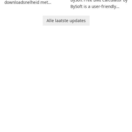
downloadsnelheid met
BySoft is a user-friendly
Internet Download Manager!
software application
designed to help you
Alle laatste updates
calculate your Body Mass
Index quickly and accurately.