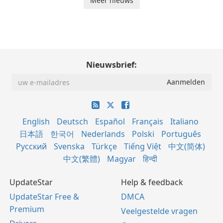
Meer nieuws
Nieuwsbrief:
English
Deutsch
Español
Français
Italiano
日本語
한국어
Nederlands
Polski
Português
Русский
Svenska
Türkçe
Tiếng Việt
中文(简体)
中文(繁體)
Magyar
हिन्दी
UpdateStar
Help & feedback
UpdateStar Free &
DMCA
Premium
Veelgestelde vragen