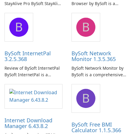
StayAlive Pro BySoft StayAlive
Browser by BySoft is a
Pro is a reliable software
comprehensive software
application designed to
application that allows users
B
B
ensure the continuous and
to easily browse and manage
uninterrupted operation of
shared folders on their
your computer system.
network.
BySoft InternetPal
BySoft Network
3.2.5.368
Monitor 1.3.5.365
Review of BySoft InternetPal
BySoft Network Monitor by
BySoft InternetPal is a
BySoft is a comprehensive
comprehensive software
network monitoring software
application designed to
designed to help businesses
B
monitor your internet
effectively manage their
connection and provide real-
network infrastructure.
time insights into its
performance.
Internet Download
BySoft Free BMI
Manager 6.43.8.2
Calculator 1.1.5.366