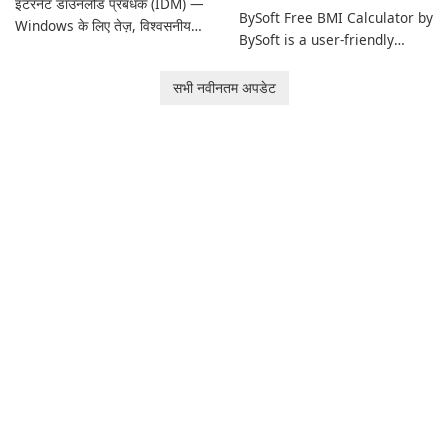
इंटरनेट डाउनलोड प्रबंधक (IDM) —
BySoft Free BMI Calculator by
Windows के लिए तेज़, विश्वसनीय
BySoft is a user-friendly
डाउनलोड प्रबंधक Tonec Inc. से
software application
इंटरनेट डाउनलोड प्रबंधक (IDM)
designed to help you
सभी नवीनतम अपडेट
Microsoft Windows के लिए एक
calculate your Body Mass
लंबे समय से स्थापित डाउनलोड त्वरक
Index quickly and accurately.
और प्रबंधक है जो गति, विश्वसनीयता
और तंग ब्राउज़र …