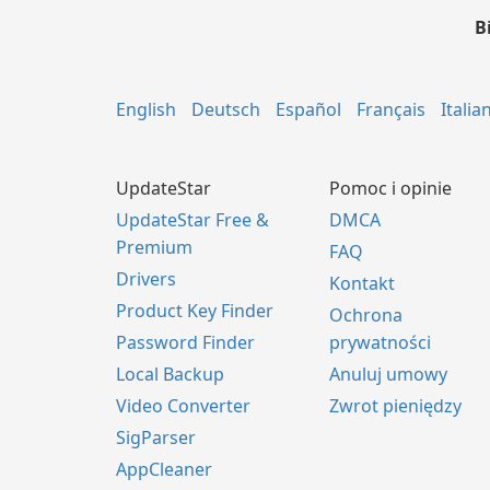
B
English
Deutsch
Español
Français
Italia
UpdateStar
Pomoc i opinie
UpdateStar Free &
DMCA
Premium
FAQ
Drivers
Kontakt
Product Key Finder
Ochrona
Password Finder
prywatności
Local Backup
Anuluj umowy
Video Converter
Zwrot pieniędzy
SigParser
AppCleaner