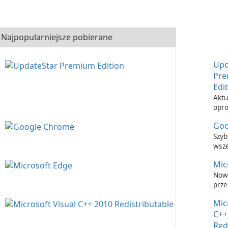
Najpopularniejsze pobierane
Upd
Pr
Edi
Aktu
opr
nigd
Goo
łatw
Upd
Szyb
Prem
wsz
prze
Mic
inte
Now
prze
inte
Mic
C++
Red