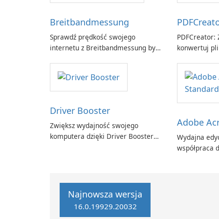
Breitbandmessung
PDFCreat
Sprawdź prędkość swojego
PDFCreator: Z
internetu z Breitbandmessung by
konwertuj pli
zafaco GmbH!
Driver Booster
Adobe Acr
Zwiększ wydajność swojego
komputera dzięki Driver Booster
Wydajna edyc
firmy IObit
współpraca d
Adobe Acroba
Najnowsza wersja
16.0.19929.20032