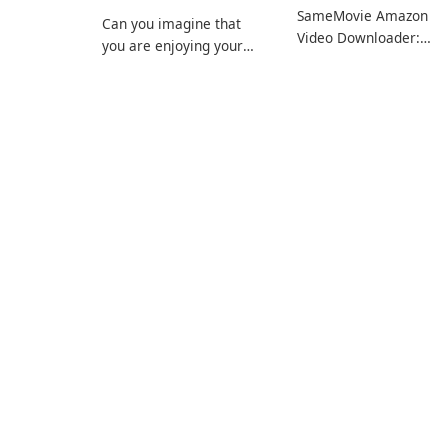
SameMovie Amazon
Can you imagine that
Video Downloader:
you are enjoying your
Editor's Review
favorite Amazon movies
SameMovie Amazon
or TV shows lying on the
Video Downloader is a
beach, camping in the
desktop utility for savi
woods or even during
Amazon Prime Video
your long commute to
titles and other Amazo
work by subway?
web-player content to
local drives in MP4 or
MKV.