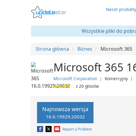
Nasze produkt
Wszystkie pliki do pobr
Strona główna
Biznes
Microsoft 365
Microsoft 365 1
Microsoft Corporation
❘
Komercyjny
❘
z
20
głosów
Najnowsza wersja
16.0.19929.20032
Report a Problem