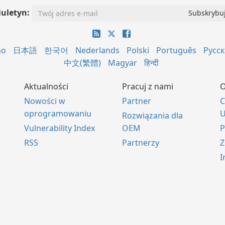
iuletyn:
no
日本語
한국어
Nederlands
Polski
Português
Русс
中文(繁體)
Magyar
हिन्दी
Aktualności
Pracuj z nami
O
Nowości w
Partner
C
oprogramowaniu
U
Rozwiązania dla
Vulnerability Index
OEM
P
RSS
Partnerzy
Z
I