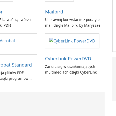
or
Mailbird
 łatwością twórz i
Usprawnij korzystanie z poczty e-
ki PDF!
mail dzięki Mailbird by Maryssael.
CyberLink PowerDVD
obat Standard
Zanurz się w oszałamiających
multimediach dzięki CyberLink
ja plików PDF i
PowerDVD
zięki programowi
t Standard.