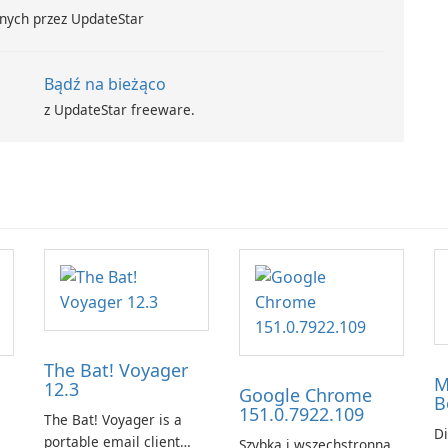
nych przez UpdateStar
Bądź na bieżąco
z UpdateStar freeware.
The Bat! Voyager
M
12.3
Google Chrome
B
151.0.7922.109
The Bat! Voyager is a
Di
portable email client
Szybka i wszechstronna