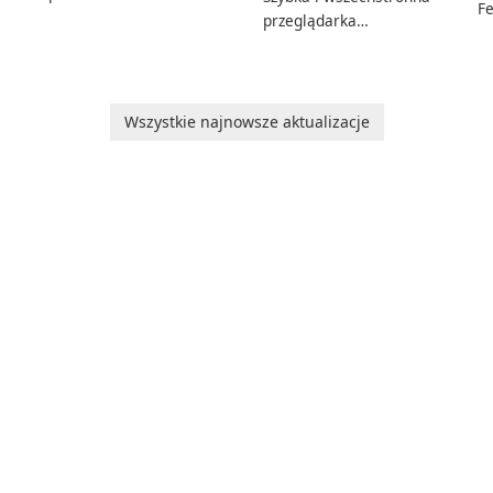
Fe
software which you can
przeglądarka
Ed
launch from any USB or
internetowa
W
portable media on any
Ed
computer running
Mi
Microsoft Windows.
Wszystkie najnowsze aktualizacje
sh
ng
m
wi
n
f
u