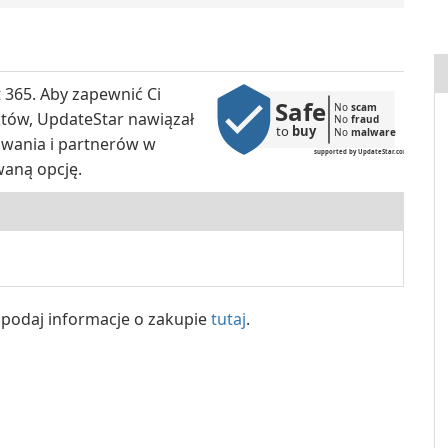
a
 365. Aby zapewnić Ci
Safe
No 
scam
któw, UpdateStar nawiązał
No 
fraud
to 
buy
No 
malware
wania i partnerów w
supported by UpdateStar.com
waną opcję.
y, podaj informacje o zakupie
tutaj
.