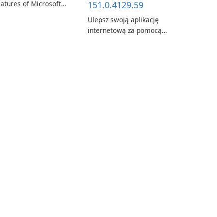
atures of Microsoft
151.0.4129.59
ge Beta: The Future of
Ulepsz swoją aplikację
eb Browsing Microsoft
internetową za pomocą
ge Beta, developed by
środowiska
crosoft Corporation, is
uruchomieniowego
aping the landscape of
Microsoft Edge
odern web browsers
WebView2!
th its cutting-edge
eatures and seamless
ser …