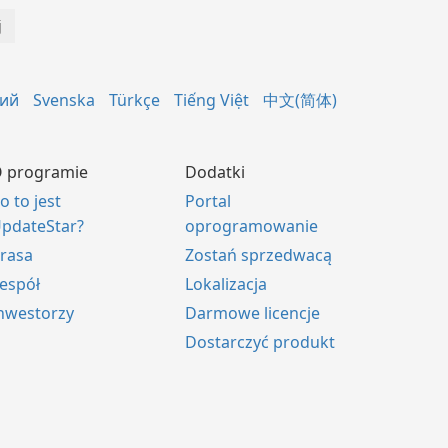
кий
Svenska
Türkçe
Tiếng Việt
中文(简体)
 programie
Dodatki
o to jest
Portal
pdateStar?
oprogramowanie
rasa
Zostań sprzedwacą
espół
Lokalizacja
nwestorzy
Darmowe licencje
Dostarczyć produkt